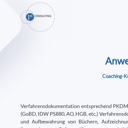
Skip
to
main
content
Anwe
Coaching-K
Verfahrensdokumentation entsprechend PKDML5
(GoBD, IDW PS880, AO, HGB, etc.) Verfahrensd
und Aufbewahrung von Büchern, Aufzeichnung